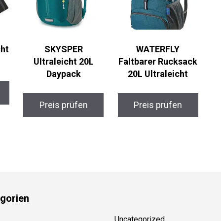
cht
SKYSPER
WATERFLY
Ultraleicht 20L
Faltbarer Rucksack
Daypack
20L Ultraleicht
Preis prüfen
Preis prüfen
gorien
Uncategorized