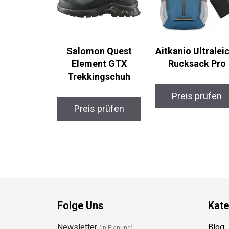
Salomon Quest
Aitkanio Ultralei
Element GTX
Rucksack Pro
Trekkingschuh
Preis prüfen
Preis prüfen
Folge Uns
Kate
Newsletter
Blog
(in Planung)