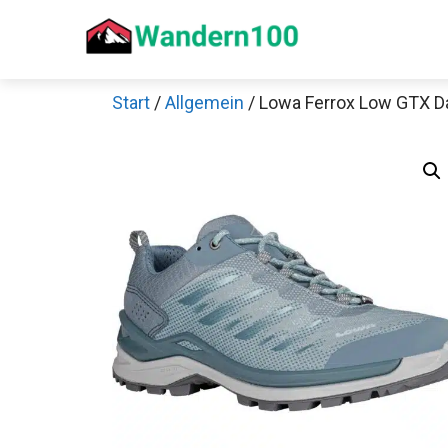
Zum
Inhalt
springen
Start
/
Allgemein
/ Lowa Ferrox Low GTX 