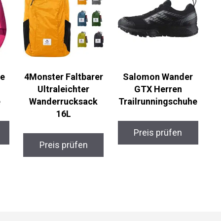
te
4Monster Faltbarer
Salomon Wander
Ultraleichter
GTX Herren
e
Wanderrucksack
Trailrunningschuhe
16L
Preis prüfen
Preis prüfen