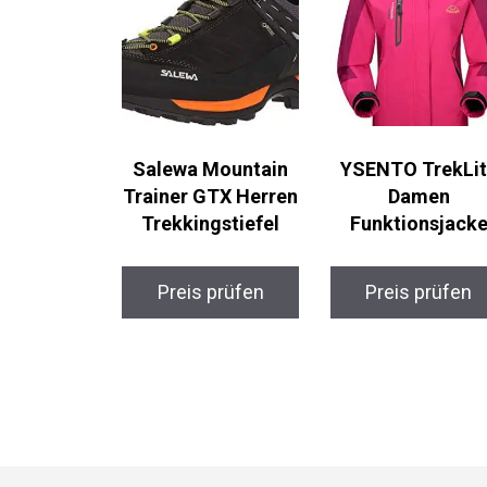
Salewa Mountain
YSENTO TrekLi
Trainer GTX Herren
Damen
Trekkingstiefel
Funktionsjack
Preis prüfen
Preis prüfen