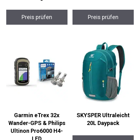
Salomon Wander GTX
4Monster Faltbarer
Herren
Ultraleichter
Trailrunningschuhe
Wanderrucksack 16L
Preis prüfen
Preis prüfen