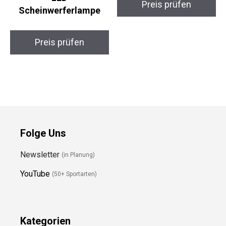
Garmin eTrex 32x
SKYSPER Ultraleicht
Wander-GPS & Philips
20L Daypack
Ultinon Pro6000 H4-
LED
Preis prüfen
Scheinwerferlampe
Preis prüfen
Folge Uns
Newsletter
(in Planung)
YouTube
(50+ Sportarten)