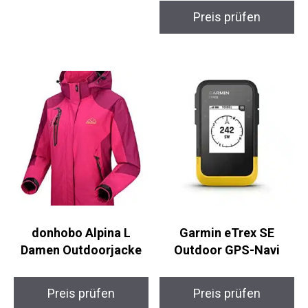
Ultinon Pro6000 H4-
LED
Preis prüfen
Scheinwerferlampe
Preis prüfen
donhobo Alpina L
Garmin eTrex SE
Damen Outdoorjacke
Outdoor GPS-Navi