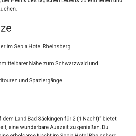
, der Hektik des täglichen Lebens zu entfliehen
nzutauchen.
rze
r im Sepia Hotel Rheinsberg
mittelbarer Nähe zum Schwarzwald und
dtouren und Spaziergänge
 dem Land Bad Säckingen für 2 (1 Nacht)“ bietet
keit, eine wunderbare Auszeit zu genießen. Du
eine erholsame Nacht im Sepia Hotel Rheinsberg,