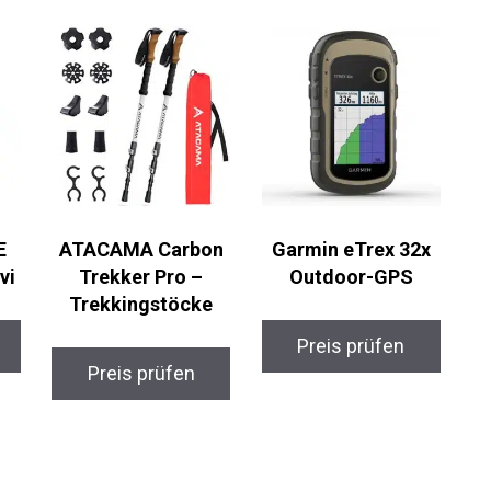
E
ATACAMA Carbon
Garmin eTrex 32x
vi
Trekker Pro –
Outdoor-GPS
Trekkingstöcke
Preis prüfen
Preis prüfen