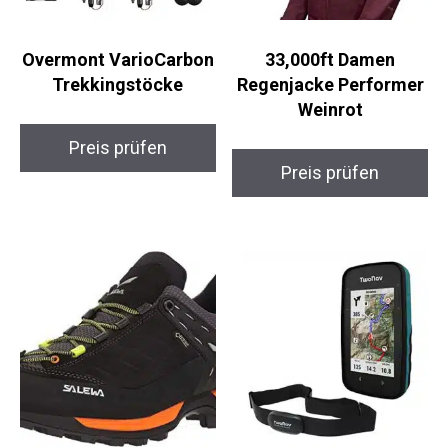
Overmont
33,000ft Damen
VarioCarbon
Regenjacke Performer
Trekkingstöcke
Weinrot
Preis prüfen
Preis prüfen