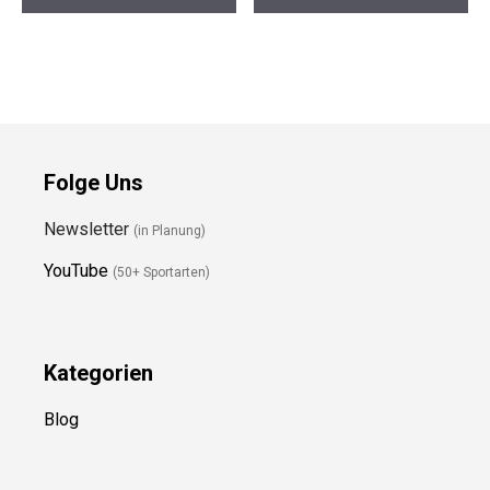
Herren
GTX Herren
Trailrunningschuhe
Wanderstiefel
Preis prüfen
Preis prüfen
Folge Uns
Newsletter
(in Planung)
YouTube
(50+ Sportarten)