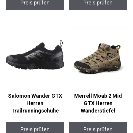
VAUDE Escape Light
donhobo Alpina L
Regenjacke Damen 36
Damen Outdoorjacke
Preis prüfen
Preis prüfen
Salomon Wander GTX
Merrell Moab 2 Mid