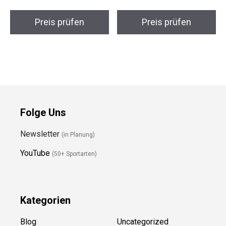
YSENTO TrekLite
Aitkanio Ultraleicht
Damen Funktionsjacke
Rucksack Pro
Preis prüfen
Preis prüfen
Folge Uns
Newsletter
(in Planung)
YouTube
(50+ Sportarten)