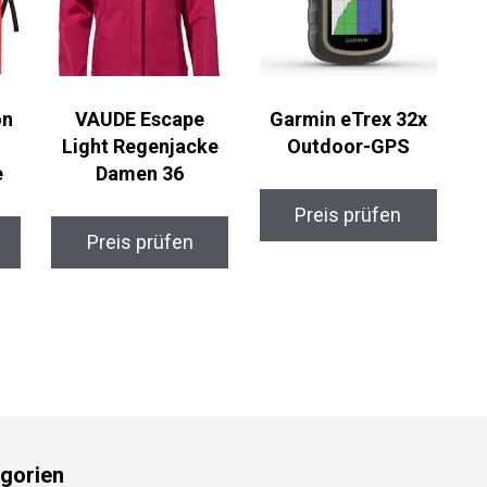
n
VAUDE Escape
Garmin eTrex 32x
Light Regenjacke
Outdoor-GPS
Damen 36
Preis prüfen
Preis prüfen
gorien