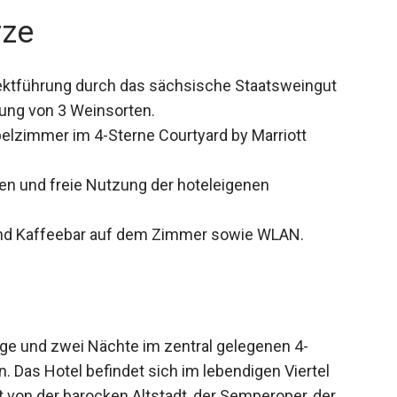
rze
ektführung durch das sächsische Staatsweingut
ung von 3 Weinsorten.
lzimmer im 4-Sterne Courtyard by Marriott
en und freie Nutzung der hoteleigenen
nd Kaffeebar auf dem Zimmer sowie WLAN.
Tage und zwei Nächte im zentral gelegenen 4-
. Das Hotel befindet sich im lebendigen Viertel
 von der barocken Altstadt, der Semperoper, der