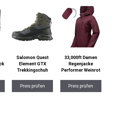
Salomon Quest
33,000ft Damen
ck
Element GTX
Regenjacke
Trekkingschuh
Performer Weinrot
Preis prüfen
Preis prüfen