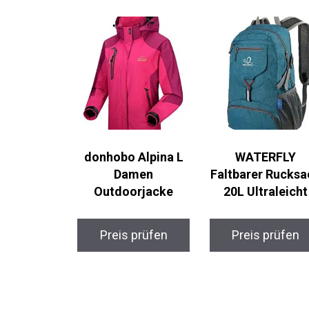
donhobo Alpina L
WATERFLY
Damen
Faltbarer Rucksa
Outdoorjacke
20L Ultraleicht
Preis prüfen
Preis prüfen