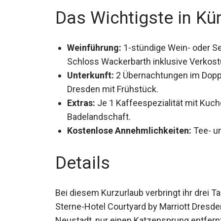
Das Wichtigste in Kü
Weinführung:
1-stündige Wein- oder S
Schloss Wackerbarth inklusive Verkost
Unterkunft:
2 Übernachtungen im Doppe
Dresden mit Frühstück.
Extras:
Je 1 Kaffeespezialität mit Kuch
Badelandschaft.
Kostenlose Annehmlichkeiten:
Tee- u
Details
Bei diesem Kurzurlaub verbringt ihr drei 
Sterne-Hotel Courtyard by Marriott Dresden
Neustadt, nur einen Katzensprung entfernt