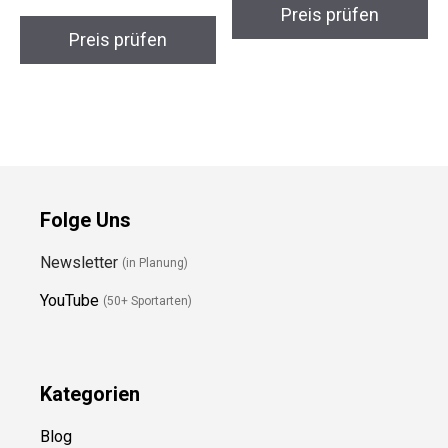
WATERFLY Faltbarer
SKYSPER Ultraleicht
Rucksack 20L
20L Daypack
Ultraleicht
Preis prüfen
Preis prüfen
Folge Uns
Newsletter
(in Planung)
YouTube
(50+ Sportarten)