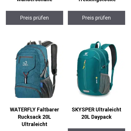
Salomon X Ultra
NORDMUT
Pioneer Mid GTX
TrekCarbon –
Wanderschuhe
Ultraleichte
Trekkingstöcke
Preis prüfen
Preis prüfen