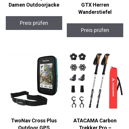
donhobo Alpina L
Merrell Moab 2 Mid
Damen Outdoorjacke
GTX Herren
Wanderstiefel
Preis prüfen
Preis prüfen