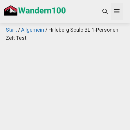
Zum
Men
Inhalt
springen
Start
/
Allgemein
/ Hilleberg Soulo BL 1-Personen
×
Zelt Test
Decathlon Sale
Schaue dir jetzt die meistverkauften Produkte im
Sale bei Decathlon an!
Jetzt anschauen