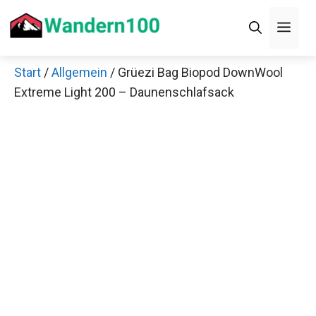
Zum
Men
Inhalt
springen
Start
/
Allgemein
/ Grüezi Bag Biopod DownWool
×
Extreme Light 200 – Daunenschlafsack
Decathlon Sale
Schaue dir jetzt die meistverkauften Produkte im
Sale bei Decathlon an!
Jetzt anschauen