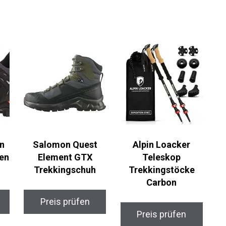
n
Salomon Quest
Alpin Loacker
en
Element GTX
Teleskop
Trekkingschuh
Trekkingstöcke
Carbon
Preis prüfen
Preis prüfen