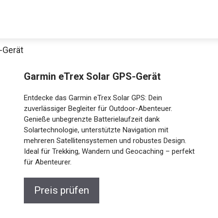
-Gerät
Decathlon Sale
Garmin eTrex Solar GPS-Gerät
Entdecke das Garmin eTrex Solar GPS: Dein
zuverlässiger Begleiter für Outdoor-Abenteuer.
Genieße unbegrenzte Batterielaufzeit dank
aue dir jetzt die meistverkauften Produkte im Sale bei Decathlon
Solartechnologie, unterstützte Navigation mit
mehreren Satellitensystemen und robustes Design.
Jetzt anschauen
Ideal für Trekking, Wandern und Geocaching –
perfekt für Abenteurer.
Preis prüfen