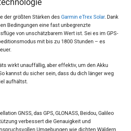
rtechnologie
ine der größten Stärken des
Garmin eTrex Solar
.
optimalen Bedingungen eine fast unbegrenzte
usflüge von unschätzbarem Wert ist. Sei es im
m Expeditionsmodus mit bis zu 1800 Stunden –
benteuer.
ts wirkt unauffällig, aber effektiv, um den Akku
o kannst du sicher sein, dass du dich länger weg
l aufhältst.
ellation GNSS, das GPS, GLONASS, Beidou, Galileo
tützung verbessert die Genauigkeit und
n anspruchsvollen Umgebungen wie dichten