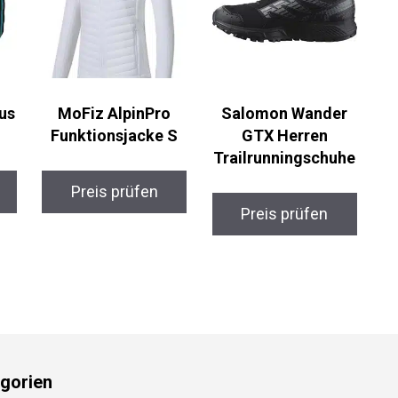
us
MoFiz AlpinPro
Salomon Wander
Funktionsjacke S
GTX Herren
Trailrunningschuhe
Preis prüfen
Preis prüfen