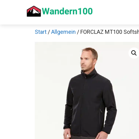
Zum
Inhalt
springen
Start
/
Allgemein
/ FORCLAZ MT100 Softshe
Sch