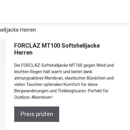
lljacke Herren
Decathlon Sale
FORCLAZ MT100 Softshelljacke
Herren
Die FORCLAZ Softshelljacke MT100 gegen Wind und
aue dir jetzt die meistverkauften Produkte im Sale bei Decathlon
leichten Regen hält warm und bietet dank
atmungsaktiver Membran, elastischer Bündchen und
vielen Taschen optimalen Komfort für deine
Jetzt anschauen
Bergwanderungen und Trekkingtouren. Perfekt für
Outdoor-Abenteuer!
Preis prüfen