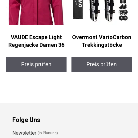
VAUDE Escape Light
Overmont
Regenjacke Damen 36
VarioCarbon
Trekkingstöcke
Preis prüfen
Preis prüfen