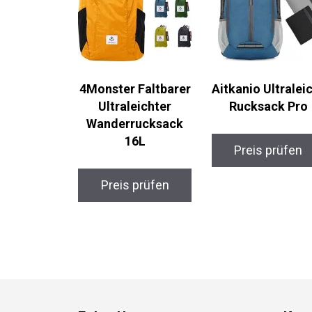
4Monster Faltbarer
Aitkanio Ultralei
Ultraleichter
Rucksack Pro
Wanderrucksack
16L
Preis prüfen
Preis prüfen