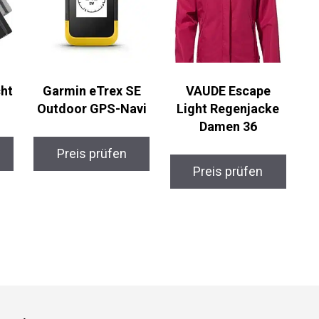
cht
Garmin eTrex SE
VAUDE Escape
Outdoor GPS-Navi
Light Regenjacke
Damen 36
Preis prüfen
Preis prüfen