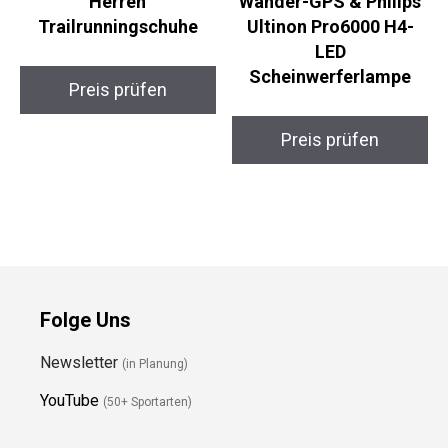
Salomon Wander GTX
Garmin eTrex 32x
Herren
Wander-GPS & Philips
Trailrunningschuhe
Ultinon Pro6000 H4-
LED
Scheinwerferlampe
Preis prüfen
Preis prüfen
Folge Uns
Newsletter
(in Planung)
YouTube
(50+ Sportarten)