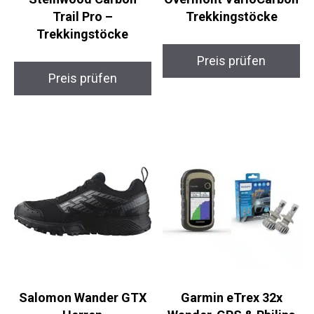
Steinwood Carbon
Overmont
Trail Pro –
VarioCarbon
Trekkingstöcke
Trekkingstöcke
Preis prüfen
Preis prüfen