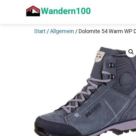
Zum
Inhalt
springen
Start
/
Allgemein
/ Dolomite 54 Warm WP D