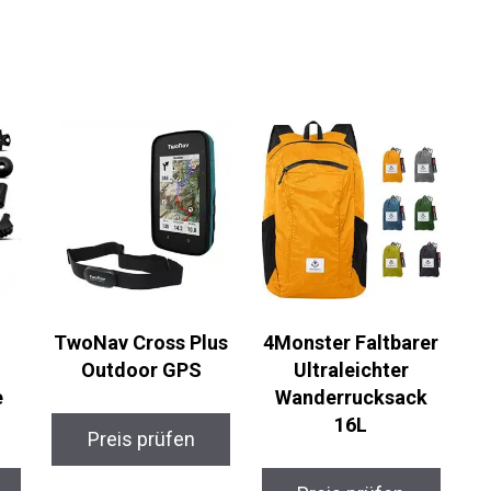
TwoNav Cross Plus
4Monster Faltbarer
Outdoor GPS
Ultraleichter
Wanderrucksack
16L
Preis prüfen