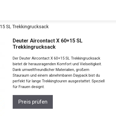
+15 SL Trekkingrucksack
Decathlon Sale
Deuter Aircontact X 60+15 SL
Trekkingrucksack
Der Deuter Aircontact X 60+15 SL Trekkingrucksack
aue dir jetzt die meistverkauften Produkte im Sale bei Decathlon
bietet dir herausragenden Komfort und Vielseitigkeit.
Dank umweltfreundlicher Materialien, großem
Stauraum und einem abnehmbaren Daypack bist du
Jetzt anschauen
perfekt für lange Trekkingtouren ausgestattet.
Speziell für Frauen designt.
Preis prüfen