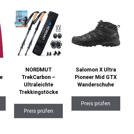
NORDMUT
Salomon X Ultra
ke
TrekCarbon –
Pioneer Mid GTX
Ultraleichte
Wanderschuhe
Trekkingstöcke
Preis prüfen
Preis prüfen