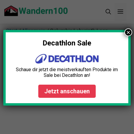
Zum
Men
Inhalt
springen
Start
/
Allgemein
/ Columbia Labyrinth Loop
×
Herren Steppjacke
Decathlon Sale
Schaue dir jetzt die meistverkauften Produkte im
Sale bei Decathlon an!
Jetzt anschauen