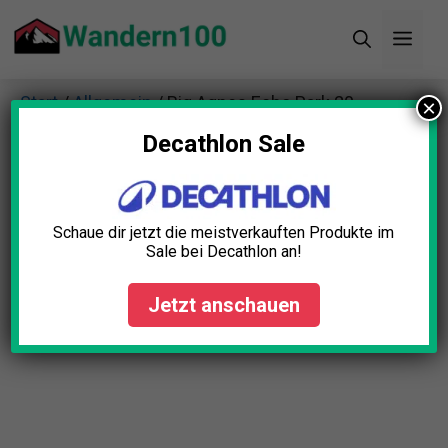
Zum
Men
Inhalt
springen
Start
/
Allgemein
/ Big Agnes Echo Park 20
×
Schlafsack
Decathlon Sale
Schaue dir jetzt die meistverkauften Produkte im
Sale bei Decathlon an!
Jetzt anschauen