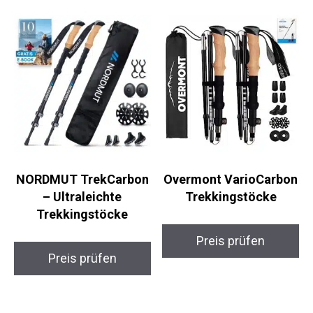
für deine Outdoor-Abenteuer sein wird.
Ähnliche Produkte
NORDMUT
Overmont
TrekCarbon –
VarioCarbon
Ultraleichte
Trekkingstöcke
Trekkingstöcke