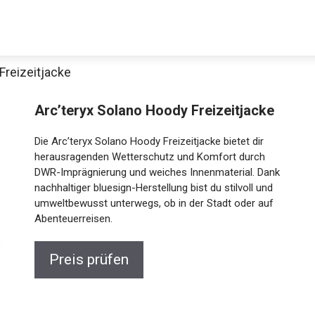
Freizeitjacke
Decathlon Sale
Arc’teryx Solano Hoody Freizeitjacke
Die Arc’teryx Solano Hoody Freizeitjacke bietet dir
herausragenden Wetterschutz und Komfort durch
DWR-Imprägnierung und weiches Innenmaterial. Dank
aue dir jetzt die meistverkauften Produkte im Sale bei Decathlon
nachhaltiger bluesign-Herstellung bist du stilvoll und
umweltbewusst unterwegs, ob in der Stadt oder auf
Jetzt anschauen
Abenteuerreisen.
Preis prüfen