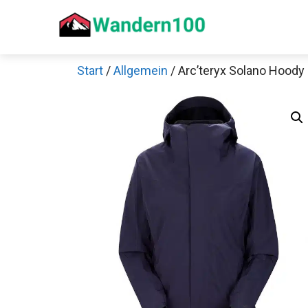
Zum
Inhalt
springen
Start
/
Allgemein
/ Arc’teryx Solano Hoody 
Sch