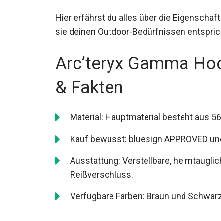
vielseitige Lage für wechselnde Wetterb
Hier erfährst du alles über die Eigenschaf
sie deinen Outdoor-Bedürfnissen entspric
Arc’teryx Gamma Hoo
& Fakten
Material: Hauptmaterial besteht aus 5
Kauf bewusst: bluesign APPROVED und F
Ausstattung: Verstellbare, helmtaugl
Reißverschluss.
Verfügbare Farben: Braun und Schwarz