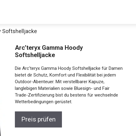
 Softshelljacke
Decathlon Sale
Arc’teryx Gamma Hoody
Softshelljacke
Die Arc’teryx Gamma Hoody Softshelljacke für
aue dir jetzt die meistverkauften Produkte im Sale bei Decathlon
Damen bietet dir Schutz, Komfort und Flexibilität bei
jedem Outdoor-Abenteuer. Mit verstellbarer Kapuze,
langlebigen Materialien sowie Bluesign- und Fair
Jetzt anschauen
Trade-Zertifizierung bist du bestens für wechselnde
Wetterbedingungen gerüstet.
Preis prüfen