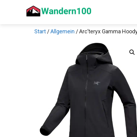
Zum
Inhalt
springen
Start
/
Allgemein
/ Arc’teryx Gamma Hoody
Sch