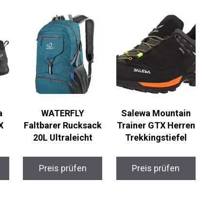
a
WATERFLY
Salewa Mountain
X
Faltbarer Rucksack
Trainer GTX Herren
20L Ultraleicht
Trekkingstiefel
Preis prüfen
Preis prüfen