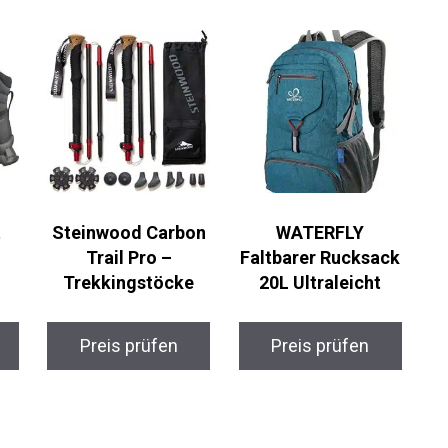
t
Steinwood Carbon
WATERFLY
Trail Pro –
Faltbarer Rucksack
Trekkingstöcke
20L Ultraleicht
Preis prüfen
Preis prüfen