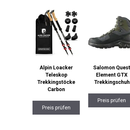
Alpin Loacker
Salomon Ques
Teleskop
Element GTX
Trekkingstöcke
Trekkingschuh
Carbon
Preis prüfen
Preis prüfen