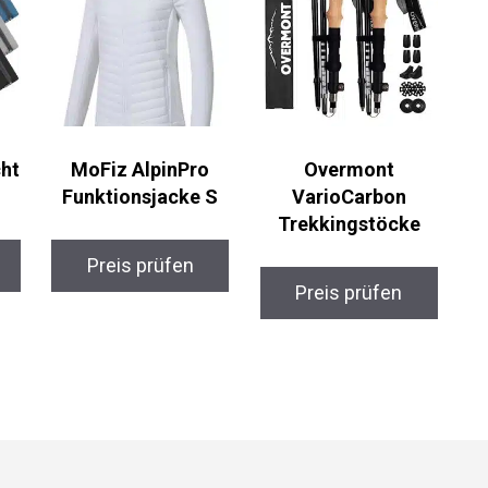
MoFiz AlpinPro
Overmont
Funktionsjacke S
VarioCarbon
Trekkingstöcke
Preis prüfen
Preis prüfen