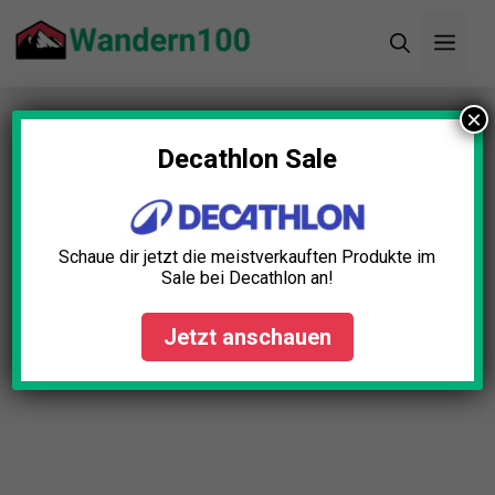
Zum
Men
Inhalt
springen
×
Startseite
»
Blog
»
Wanderschuhe Kinder
Wasserdicht Test: Die 5 besten (Bestenliste)
Decathlon Sale
Schaue dir jetzt die meistverkauften Produkte im
Sale bei Decathlon an!
Jetzt anschauen