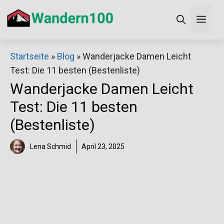
Zum
Men
Inhalt
springen
×
Startseite
»
Blog
»
Wanderjacke Damen Leicht
Test: Die 11 besten (Bestenliste)
Decathlon Sale
Wanderjacke Damen Leicht
Test: Die 11 besten
Schaue dir jetzt die meistverkauften Produkte im
(Bestenliste)
Sale bei Decathlon an!
Lena Schmid
April 23, 2025
Jetzt anschauen