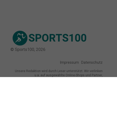
© Sports100,
2026
Impressum
Datenschutz
Unsere Redaktion wird durch Leser unterstützt. Wir verlinken
u.a. auf ausgewählte Online-Shops und Partner,
von denen wir ggf. eine Vergütung erhalten.
Mehr erfahren.
Adresse
Breite Str. 115, 38667 Bad Harzburg,
Deutschland