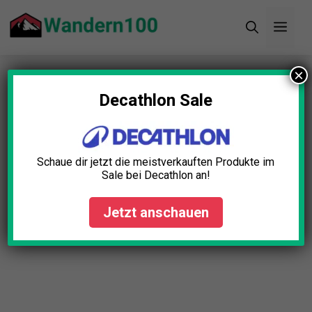
Zum
Men
Inhalt
springen
×
Startseite
»
Blog
»
Thermoflasche Outdoor Test:
Die 5 besten (Bestenliste)
Decathlon Sale
Thermoflasche Outdoor Test:
Die 5 besten (Bestenliste)
Schaue dir jetzt die meistverkauften Produkte im
Sale bei Decathlon an!
Lena Schmid
April 7, 2025
Jetzt anschauen