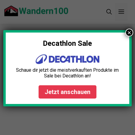
Zum
Men
Inhalt
springen
×
Startseite
»
Blog
»
Outdoor Uhr GPS Test: Die 5
besten (Bestenliste)
Decathlon Sale
Schaue dir jetzt die meistverkauften Produkte im
Sale bei Decathlon an!
Jetzt anschauen