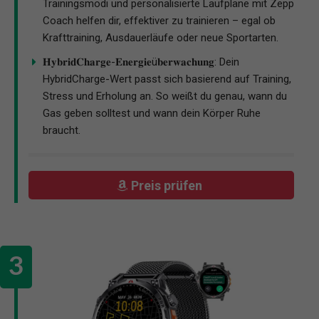
Trainingsmodi und personalisierte Laufpläne mit Zepp
Coach helfen dir, effektiver zu trainieren – egal ob
Krafttraining, Ausdauerläufe oder neue Sportarten.
𝐇𝐲𝐛𝐫𝐢𝐝𝐂𝐡𝐚𝐫𝐠𝐞-𝐄𝐧𝐞𝐫𝐠𝐢𝐞ü𝐛𝐞𝐫𝐰𝐚𝐜𝐡𝐮𝐧𝐠: Dein
HybridCharge-Wert passt sich basierend auf Training,
Stress und Erholung an. So weißt du genau, wann du
Gas geben solltest und wann dein Körper Ruhe
braucht.
Preis prüfen