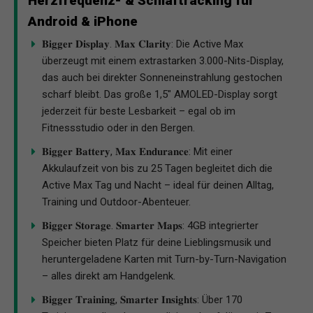
Herzfrequenz- & Schlaftracking für
Android & iPhone
𝐁𝐢𝐠𝐠𝐞𝐫 𝐃𝐢𝐬𝐩𝐥𝐚𝐲. 𝐌𝐚𝐱 𝐂𝐥𝐚𝐫𝐢𝐭𝐲: Die Active Max
überzeugt mit einem extrastarken 3.000-Nits-Display,
das auch bei direkter Sonneneinstrahlung gestochen
scharf bleibt. Das große 1,5″ AMOLED-Display sorgt
jederzeit für beste Lesbarkeit – egal ob im
Fitnessstudio oder in den Bergen.
𝐁𝐢𝐠𝐠𝐞𝐫 𝐁𝐚𝐭𝐭𝐞𝐫𝐲, 𝐌𝐚𝐱 𝐄𝐧𝐝𝐮𝐫𝐚𝐧𝐜𝐞: Mit einer
Akkulaufzeit von bis zu 25 Tagen begleitet dich die
Active Max Tag und Nacht – ideal für deinen Alltag,
Training und Outdoor-Abenteuer.
𝐁𝐢𝐠𝐠𝐞𝐫 𝐒𝐭𝐨𝐫𝐚𝐠𝐞. 𝐒𝐦𝐚𝐫𝐭𝐞𝐫 𝐌𝐚𝐩𝐬: 4GB integrierter
Speicher bieten Platz für deine Lieblingsmusik und
heruntergeladene Karten mit Turn-by-Turn-Navigation
– alles direkt am Handgelenk.
𝐁𝐢𝐠𝐠𝐞𝐫 𝐓𝐫𝐚𝐢𝐧𝐢𝐧𝐠, 𝐒𝐦𝐚𝐫𝐭𝐞𝐫 𝐈𝐧𝐬𝐢𝐠𝐡𝐭𝐬: Über 170