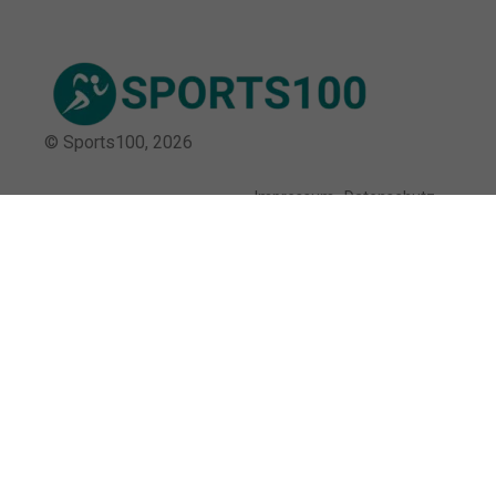
© Sports100,
2026
Impressum
Datenschutz
Unsere Redaktion wird durch Leser unterstützt. Wir verlinken
u.a. auf ausgewählte Online-Shops und Partner,
von denen wir ggf. eine Vergütung erhalten.
Mehr erfahren.
Adresse
Breite Str. 115, 38667 Bad Harzburg,
Deutschland