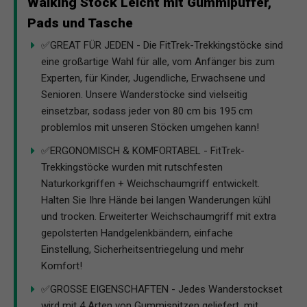
Walking Stock Leicht mit Gummipuffer,
Pads und Tasche
✅GREAT FÜR JEDEN - Die FitTrek-Trekkingstöcke sind
eine großartige Wahl für alle, vom Anfänger bis zum
Experten, für Kinder, Jugendliche, Erwachsene und
Senioren. Unsere Wanderstöcke sind vielseitig
einsetzbar, sodass jeder von 80 cm bis 195 cm
problemlos mit unseren Stöcken umgehen kann!
✅ERGONOMISCH & KOMFORTABEL - FitTrek-
Trekkingstöcke wurden mit rutschfesten
Naturkorkgriffen + Weichschaumgriff entwickelt.
Halten Sie Ihre Hände bei langen Wanderungen kühl
und trocken. Erweiterter Weichschaumgriff mit extra
gepolsterten Handgelenkbändern, einfache
Einstellung, Sicherheitsentriegelung und mehr
Komfort!
✅GROSSE EIGENSCHAFTEN - Jedes Wanderstockset
wird mit 4 Arten von Gummispitzen geliefert, mit