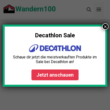
Zum
Men
Inhalt
springen
×
Startseite
»
Blog
»
Kinder Wanderstock Test: Die 5
besten (Bestenliste)
Decathlon Sale
Schaue dir jetzt die meistverkauften Produkte im
Sale bei Decathlon an!
Jetzt anschauen