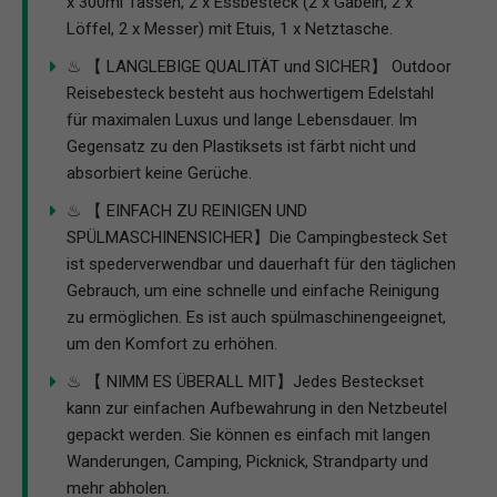
x 300ml Tassen, 2 x Essbesteck (2 x Gabeln, 2 x
Löffel, 2 x Messer) mit Etuis, 1 x Netztasche.
♨ 【 LANGLEBIGE QUALITÄT und SICHER】 Outdoor
Reisebesteck besteht aus hochwertigem Edelstahl
für maximalen Luxus und lange Lebensdauer. Im
Gegensatz zu den Plastiksets ist färbt nicht und
absorbiert keine Gerüche.
♨ 【 EINFACH ZU REINIGEN UND
SPÜLMASCHINENSICHER】Die Campingbesteck Set
ist spederverwendbar und dauerhaft für den täglichen
Gebrauch, um eine schnelle und einfache Reinigung
zu ermöglichen. Es ist auch spülmaschinengeeignet,
um den Komfort zu erhöhen.
♨ 【 NIMM ES ÜBERALL MIT】Jedes Besteckset
kann zur einfachen Aufbewahrung in den Netzbeutel
gepackt werden. Sie können es einfach mit langen
Wanderungen, Camping, Picknick, Strandparty und
mehr abholen.