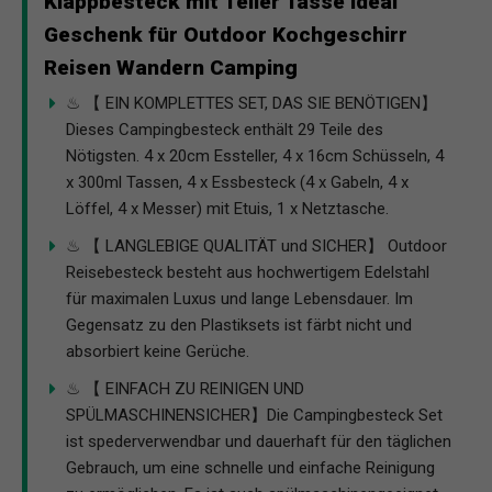
Klappbesteck mit Teller Tasse ideal
Geschenk für Outdoor Kochgeschirr
Reisen Wandern Camping
♨ 【 EIN KOMPLETTES SET, DAS SIE BENÖTIGEN】
Dieses Campingbesteck enthält 29 Teile des
Nötigsten. 4 x 20cm Essteller, 4 x 16cm Schüsseln, 4
x 300ml Tassen, 4 x Essbesteck (4 x Gabeln, 4 x
Löffel, 4 x Messer) mit Etuis, 1 x Netztasche.
♨ 【 LANGLEBIGE QUALITÄT und SICHER】 Outdoor
Reisebesteck besteht aus hochwertigem Edelstahl
für maximalen Luxus und lange Lebensdauer. Im
Gegensatz zu den Plastiksets ist färbt nicht und
absorbiert keine Gerüche.
♨ 【 EINFACH ZU REINIGEN UND
SPÜLMASCHINENSICHER】Die Campingbesteck Set
ist spederverwendbar und dauerhaft für den täglichen
Gebrauch, um eine schnelle und einfache Reinigung