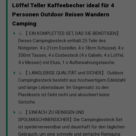
Löffel Teller Kaffeebecher ideal für 4
Personen Outdoor Reisen Wandern
Camping
♨ 【 EIN KOMPLETTES SET, DAS SIE BENÖTIGEN】
Dieses Campingbesteck enthält 25 Teile des
Nötigsten. 4 x 21cm Essteller, 4 x 18cm Schüssel, 4 x
350ml Tassen, 4 x Essbesteck (4 x Gabeln, 4 x Löffel,
4 x Messer) mit Etuis, 1 x Aufbewahrungstasche.
♨ 【 LANGLEBIGE QUALITÄT und SICHER】 Outdoor
Campingbesteck besteht aus hochwertigem Edelstahl
und lange Lebensdauer. Im Gegensatz zu den
Plastiksets ist färbt nicht und absorbiert keine
Gerüche.
♨ 【 EINFACH ZU REINIGEN UND
SPÜLMASCHINENSICHER】Die Campingbesteck Set
ist spederverwendbar und dauerhaft für den täglichen
Gebrauch, um eine schnelle und einfache Reinigung