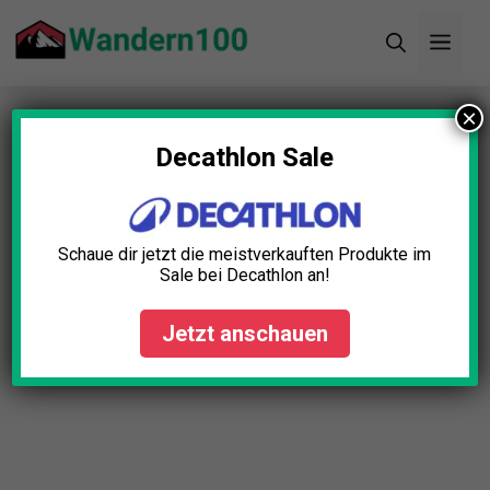
Zum
Men
Inhalt
springen
×
Startseite
»
Blog
»
Camping Geschirr Edelstahl
Test: Die 5 besten (Bestenliste)
Decathlon Sale
Camping Geschirr Edelstahl
Test: Die 5 besten
Schaue dir jetzt die meistverkauften Produkte im
(Bestenliste)
Sale bei Decathlon an!
Lena Schmid
April 23, 2025
Jetzt anschauen