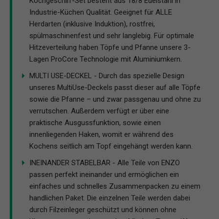
Kochgeschirr-Set besteht aus 18/8 Edelstahl in
Industrie-Küchen Qualität. Geeignet für ALLE
Herdarten (inklusive Induktion), rostfrei,
spülmaschinenfest und sehr langlebig. Für optimale
Hitzeverteilung haben Töpfe und Pfanne unsere 3-
Lagen ProCore Technologie mit Aluminiumkern.
MULTI USE-DECKEL - Durch das spezielle Design
unseres MultiUse-Deckels passt dieser auf alle Töpfe
sowie die Pfanne – und zwar passgenau und ohne zu
verrutschen. Außerdem verfügt er über eine
praktische Ausgussfunktion, sowie einen
innenliegenden Haken, womit er während des
Kochens seitlich am Topf eingehängt werden kann.
INEINANDER STABELBAR - Alle Teile von ENZO
passen perfekt ineinander und ermöglichen ein
einfaches und schnelles Zusammenpacken zu einem
handlichen Paket. Die einzelnen Teile werden dabei
durch Filzeinleger geschützt und können ohne