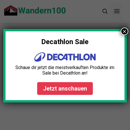
Zum
Men
Inhalt
springen
×
Startseite
»
Blog
»
Edelstahl Thermobecher Test:
Die 5 besten (Bestenliste)
Decathlon Sale
Edelstahl Thermobecher Test:
Die 5 besten (Bestenliste)
Schaue dir jetzt die meistverkauften Produkte im
Sale bei Decathlon an!
Lena Schmid
Oktober 6, 2025
Jetzt anschauen