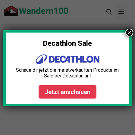
Zum
Men
Inhalt
springen
×
Startseite
»
Blog
»
Zelthering Leichtgewicht Test:
Die 5 besten (Bestenliste)
Decathlon Sale
Zelthering Leichtgewicht
Test: Die 5 besten
Schaue dir jetzt die meistverkauften Produkte im
(Bestenliste)
Sale bei Decathlon an!
Lena Schmid
April 23, 2025
Jetzt anschauen