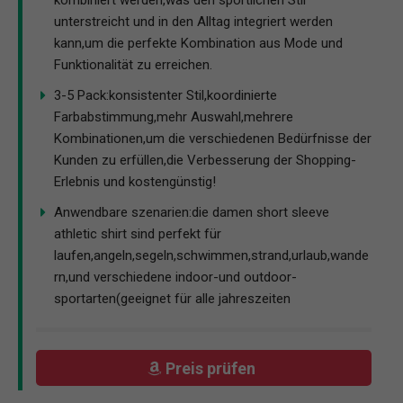
kombiniert werden,was den sportlichen Stil
unterstreicht und in den Alltag integriert werden
kann,um die perfekte Kombination aus Mode und
Funktionalität zu erreichen.
3-5 Pack:konsistenter Stil,koordinierte
Farbabstimmung,mehr Auswahl,mehrere
Kombinationen,um die verschiedenen Bedürfnisse der
Kunden zu erfüllen,die Verbesserung der Shopping-
Erlebnis und kostengünstig!
Anwendbare szenarien:die damen short sleeve
athletic shirt sind perfekt für
laufen,angeln,segeln,schwimmen,strand,urlaub,wande
rn,und verschiedene indoor-und outdoor-
sportarten(geeignet für alle jahreszeiten
Preis prüfen