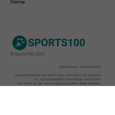
Sitemap
© Sports100,
2026
Impressum
Datenschutz
Unsere Redaktion wird durch Leser unterstützt. Wir verlinken
u.a. auf ausgewählte Online-Shops und Partner,
von denen wir ggf. eine Vergütung erhalten.
Mehr erfahren.
Adresse
Breite Str. 115, 38667 Bad Harzburg,
Deutschland