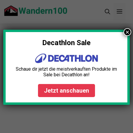
Zum
Men
Inhalt
springen
×
Startseite
»
Blog
»
Wandershirt Funktionsmaterial
Test: Die 11 besten (Bestenliste)
Decathlon Sale
Schaue dir jetzt die meistverkauften Produkte im
Sale bei Decathlon an!
Jetzt anschauen