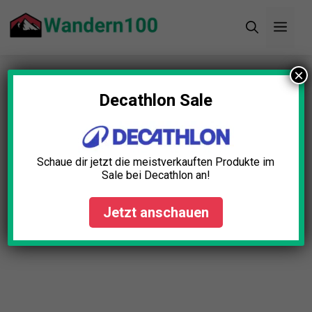
Zum
Men
Inhalt
springen
×
Startseite
»
Blog
»
11+ tolle Wander Amazon
Prime Day Angebote (2024)
Decathlon Sale
11+ tolle Wander Amazon
Prime Day Angebote (2024)
Schaue dir jetzt die meistverkauften Produkte im
Sale bei Decathlon an!
Lena Schmid
April 23, 2025
Jetzt anschauen