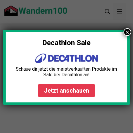
Zum
Men
Inhalt
springen
×
Startseite
»
Blog
»
Wanderhose Sommer Test: Die
5 besten (Bestenliste)
Decathlon Sale
Schaue dir jetzt die meistverkauften Produkte im
Sale bei Decathlon an!
Jetzt anschauen