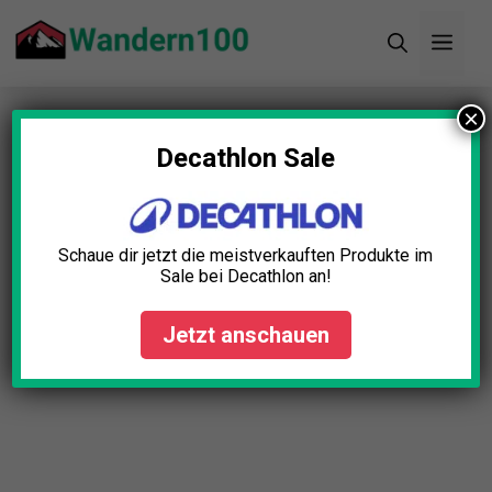
Zum
Men
Inhalt
springen
×
Startseite
»
Blog
»
Sicherheitsweste Reflektor
Test: Die 5 besten (Bestenliste)
Decathlon Sale
Sicherheitsweste Reflektor
Test: Die 5 besten
Schaue dir jetzt die meistverkauften Produkte im
(Bestenliste)
Sale bei Decathlon an!
Lena Schmid
April 23, 2025
Jetzt anschauen