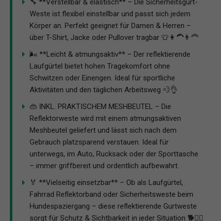
🔧 **Verstellbar & elastisch** – Die Sicherheitsgurt-
Weste ist flexibel einstellbar und passt sich jedem
Körper an. Perfekt geeignet für Damen & Herren –
über T-Shirt, Jacke oder Pullover tragbar 👕👩‍🦱👨‍🦰
🌬️ **Leicht & atmungsaktiv** – Der reflektierende
Laufgürtel bietet hohen Tragekomfort ohne
Schwitzen oder Einengen. Ideal für sportliche
Aktivitäten und den täglichen Arbeitsweg 💨👌
👜 INKL. PRAKTISCHEM MESHBEUTEL – Die
Reflektorweste wird mit einem atmungsaktiven
Meshbeutel geliefert und lässt sich nach dem
Gebrauch platzsparend verstauen. Ideal für
unterwegs, im Auto, Rucksack oder der Sporttasche
– immer griffbereit und ordentlich aufbewahrt.
🏅 **Vielseitig einsetzbar** – Ob als Laufgürtel,
Fahrrad Reflektorband oder Sicherheitsweste beim
Hundespaziergang – diese reflektierende Gurtweste
sorgt für Schutz & Sichtbarkeit in jeder Situation 🐕🚴‍♀️