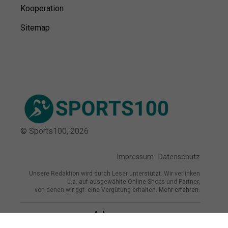
Kooperation
Sitemap
© Sports100,
2026
Impressum
Datenschutz
Unsere Redaktion wird durch Leser unterstützt. Wir verlinken
u.a. auf ausgewählte Online-Shops und Partner,
von denen wir ggf. eine Vergütung erhalten.
Mehr erfahren.
Adresse