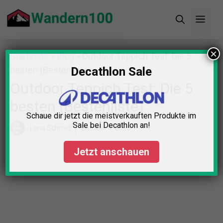
Zum
Men
Inhalt
springen
×
Startseite
»
Blog
»
Outdoor Teppich Test: Die 5
besten (Bestenliste)
Decathlon Sale
Outdoor Teppich Test: Die 5
besten (Bestenliste)
Schaue dir jetzt die meistverkauften Produkte im
Sale bei Decathlon an!
Lena Schmid
Oktober 6, 2025
Jetzt anschauen