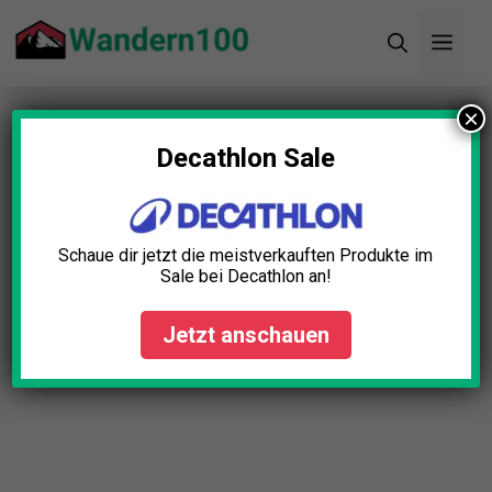
Zum
Men
Inhalt
springen
×
Startseite
»
Blog
»
Luxus Campingzelt Groß Test:
Die 5 besten (Bestenliste)
Decathlon Sale
Luxus Campingzelt Groß Test:
Die 5 besten (Bestenliste)
Schaue dir jetzt die meistverkauften Produkte im
Sale bei Decathlon an!
Lena Schmid
April 23, 2025
Jetzt anschauen