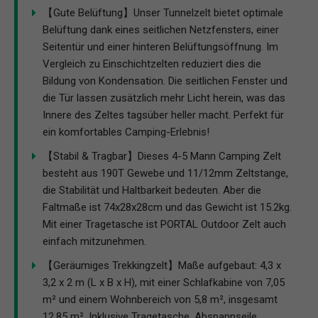
【Gute Belüftung】Unser Tunnelzelt bietet optimale
Belüftung dank eines seitlichen Netzfensters, einer
Seitentür und einer hinteren Belüftungsöffnung. Im
Vergleich zu Einschichtzelten reduziert dies die
Bildung von Kondensation. Die seitlichen Fenster und
die Tür lassen zusätzlich mehr Licht herein, was das
Innere des Zeltes tagsüber heller macht. Perfekt für
ein komfortables Camping-Erlebnis!
【Stabil & Tragbar】Dieses 4-5 Mann Camping Zelt
besteht aus 190T Gewebe und 11/12mm Zeltstange,
die Stabilität und Haltbarkeit bedeuten. Aber die
Faltmaße ist 74x28x28cm und das Gewicht ist 15.2kg.
Mit einer Tragetasche ist PORTAL Outdoor Zelt auch
einfach mitzunehmen.
【Geräumiges Trekkingzelt】Maße aufgebaut: 4,3 x
3,2 x 2 m (L x B x H), mit einer Schlafkabine von 7,05
m² und einem Wohnbereich von 5,8 m², insgesamt
12,85 m². Inklusive Tragetasche, Abspannseile,