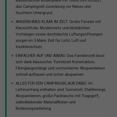
wasserdichter Bodenplane mit 10000 mm schützt
das Campingzelt zuverlässig vor Nässe und
feuchtem Untergrund.
ANGENEHMES KLIMA IM ZELT: Große Fenster mit
Klarsichtfolie, Moskitonetz und blickdichten
Vorhängen sowie durchdachte Lüftungsöffnungen
sorgen im 5 Mann Zelt für Licht, Luft und
Insektenschutz.
EINFACHER AUF UND ABBAU: Das Familienzelt lässt
sich dank klassischer Tunnelzelt-Konstruktion,
Fiberglasgestänge und vormontierter Abspannleinen
schnell aufbauen und sicher abspannen.
ALLES FÜR DEN CAMPINGURLAUB DABEI: Im
Lieferumfang enthalten sind Tunnelzelt, Stahlheringe,
Abspannleinen, große Packtasche mit Tragegriff,
selbstklebender Materialflicken und
Bedienungsanleitung.