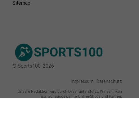
Sitemap
© Sports100,
2026
Impressum
Datenschutz
Unsere Redaktion wird durch Leser unterstützt. Wir verlinken
u.a. auf ausgewählte Online-Shops und Partner,
von denen wir ggf. eine Vergütung erhalten.
Mehr erfahren.
Adresse
Breite Str. 115, 38667 Bad Harzburg,
Deutschland