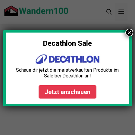
Zum
Men
Inhalt
springen
×
Startseite
»
Blog
»
Hydration Rucksack Outdoor
Test: Die 5 besten (Bestenliste)
Decathlon Sale
Hydration Rucksack Outdoor
Test: Die 5 besten
Schaue dir jetzt die meistverkauften Produkte im
(Bestenliste)
Sale bei Decathlon an!
Lena Schmid
April 23, 2025
Jetzt anschauen