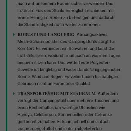
auch auf unebenem Boden sicher verwenden. Das
Loch am Fuß des Stuhls ermöglicht es, diesen mit
einem Hering im Boden zu befestigen und dadurch
die Standfestigkeit noch weiter zu erhöhen.
𝐑𝐎𝐁𝐔𝐒𝐓 𝐔𝐍𝐃 𝐋𝐀𝐍𝐆𝐋𝐄𝐁𝐈𝐆: Atmungsaktives
Mesh-Schaumpolster des Campingstuhls sorgt für
Komfort. Es verhindert ein Schwitzen und lässt die
Luft zirkulieren, wodurch man auch an warmen Tagen
bequem sitzen kann. Das wetterfeste Polyester-
Gewebe ist langlebig und widerstandsfähig gegenüber
Sonne, Wind und Regen. Es verliert auch bei häufigem
Gebrauch nicht an Farbe oder Qualität.
𝐓𝐑𝐀𝐍𝐒𝐏𝐎𝐑𝐓𝐅Ä𝐇𝐈𝐆 𝐌𝐈𝐓 𝐒𝐓𝐀𝐔𝐑𝐀𝐔𝐌: Außerdem
verfügt der Campingstuhl über mehrere Taschen und
einen Becherhalter, um wichtige Utensilien wie
Handys, Geldbörsen, Sonnenbrillen oder Getränke
griffbereit zu haben. Er kann schnell und einfach
zusammengefaltet und in der mitgelieferten