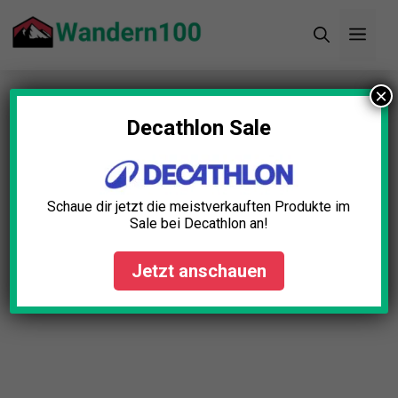
Zum
Men
Inhalt
springen
×
Startseite
»
Blog
»
Campingstuhl Rückenlehne
Test: Die 5 besten (Bestenliste)
Decathlon Sale
Campingstuhl Rückenlehne
Test: Die 5 besten
Schaue dir jetzt die meistverkauften Produkte im
(Bestenliste)
Sale bei Decathlon an!
Lena Schmid
Oktober 6, 2025
Jetzt anschauen