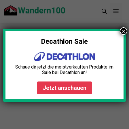
Zum
Men
Inhalt
springen
×
Startseite
»
Blog
»
Auto Kühlbox Elektrisch Test:
Die 5 besten (Bestenliste)
Decathlon Sale
Auto Kühlbox Elektrisch Test:
Die 5 besten (Bestenliste)
Schaue dir jetzt die meistverkauften Produkte im
Sale bei Decathlon an!
Lena Schmid
April 23, 2025
Jetzt anschauen