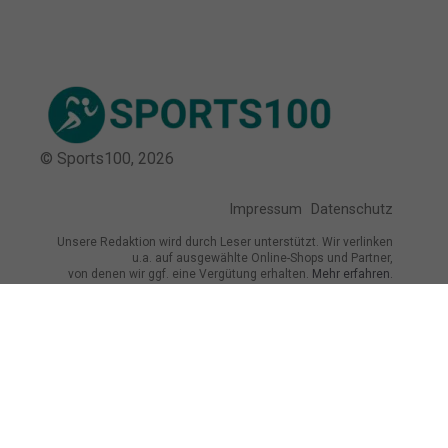
© Sports100,
2026
Impressum
Datenschutz
Unsere Redaktion wird durch Leser unterstützt. Wir verlinken
u.a. auf ausgewählte Online-Shops und Partner,
von denen wir ggf. eine Vergütung erhalten.
Mehr erfahren.
Adresse
Breite Str. 115, 38667 Bad Harzburg,
Deutschland